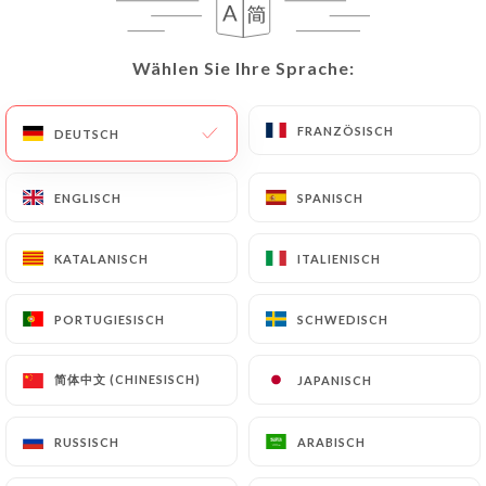
DE
MENÜ
Wählen Sie Ihre Sprache:
Wählen Sie Ihre Sprache:
FRANZÖSISCH
FRANZÖSISCH
DEUTSCH
DEUTSCH
/
START
GALERIE
ENGLISCH
ENGLISCH
SPANISCH
SPANISCH
Galerie
KATALANISCH
KATALANISCH
ITALIENISCH
ITALIENISCH
PORTUGIESISCH
PORTUGIESISCH
SCHWEDISCH
SCHWEDISCH
简体中文 (CHINESISCH)
简体中文 (CHINESISCH)
JAPANISCH
JAPANISCH
RUSSISCH
RUSSISCH
ARABISCH
ARABISCH