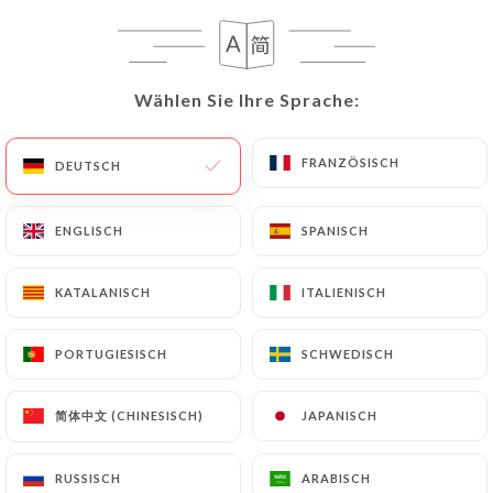
24 BEWERTUNG
Wählen Sie Ihre Sprache:
Wählen Sie Ihre Sprache:
RESTAURANT INDIEN
5 Rue Du Général Beuret
FRANZÖSISCH
FRANZÖSISCH
DEUTSCH
DEUTSCH
75015 Paris France
ENGLISCH
ENGLISCH
SPANISCH
SPANISCH
KATALANISCH
KATALANISCH
ITALIENISCH
ITALIENISCH
PORTUGIESISCH
PORTUGIESISCH
SCHWEDISCH
SCHWEDISCH
简体中文 (CHINESISCH)
简体中文 (CHINESISCH)
JAPANISCH
JAPANISCH
Über uns
RUSSISCH
RUSSISCH
ARABISCH
ARABISCH