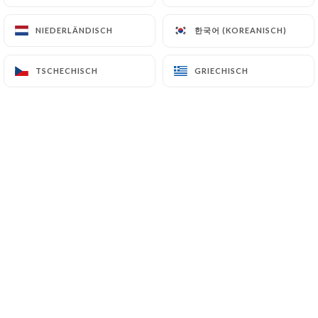
한국어 (KOREANISCH)
한국어 (KOREANISCH)
NIEDERLÄNDISCH
NIEDERLÄNDISCH
AL PUNJAB est un restaurant de
TSCHECHISCH
TSCHECHISCH
GRIECHISCH
GRIECHISCH
charme situé en plein coeur de Paris.
Nous proposons aux gourmets, une
large variété de plats indiens à
consommer sur place ou à emporter.
Vous apprécierez nos plats de poulet
tandoori, de poissons ou de crevettes,
assaisonnés aux épices et aux herbes
parfumées provenant de l’Inde.
De l’entrée aux desserts, en passant
par le plat de résistance et les boissons,